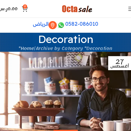
0
0.00
ر.س
0582-086010
الرياض
Decoration
Home
Archive by Category "Decoration"
27
أغسطس