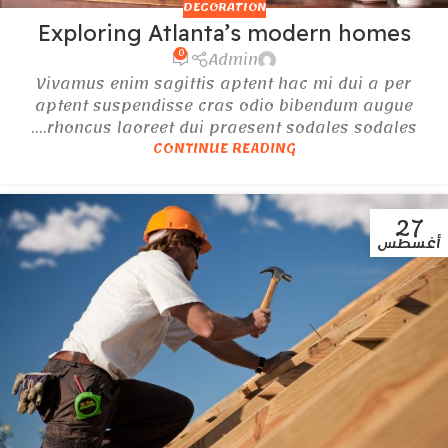
DECORATION
Exploring Atlanta’s modern homes
0
Admin
Vivamus enim sagittis aptent hac mi dui a per
aptent suspendisse cras odio bibendum augue
rhoncus laoreet dui praesent sodales sodales....
CONTINUE READING
27
أغسطس