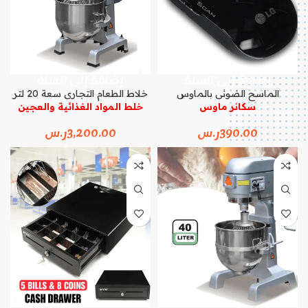
إضافة إلى السلة
إضافة إلى السلة
الماسح الضوئى بالماوس
خلاط الطعام التجارى سعة 20 لتر
سكانر ماوس
خلط المواد الغذائية والعجين
390.00
ر.س
3,200.00
ر.س