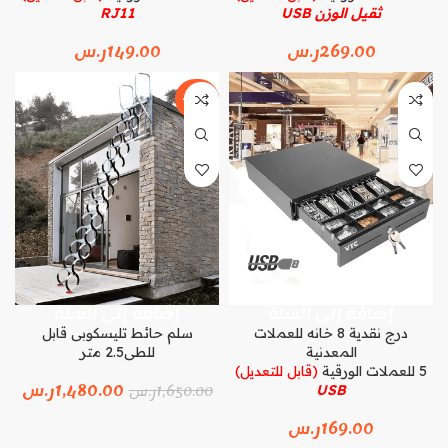
ثقيل الوزن USB
RJ11
269.00
ر.س
149.00
ر.س
-10%
إضافة إلى السلة
إضافة إلى السلة
درج نقدية 8 خانه للعملات
سلم حائط تليسكوبى قابل
المعدنية
للطى2.5 متر
5 للعملات الورقية
(قابل للتعديل)
1,480.00
ر.س
1,650.00
ر.س
USB
169.00
ر.س