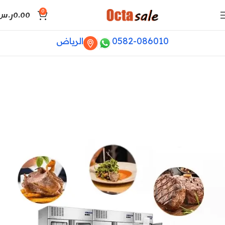
0
0.00
ر.س
0582-086010
الرياض