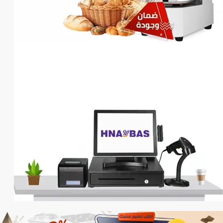
أحجام مختلفه
العجان
خيارك الأفضل لمطبخك التجارى
أعرف أكثر
نلبى كل احتياجات