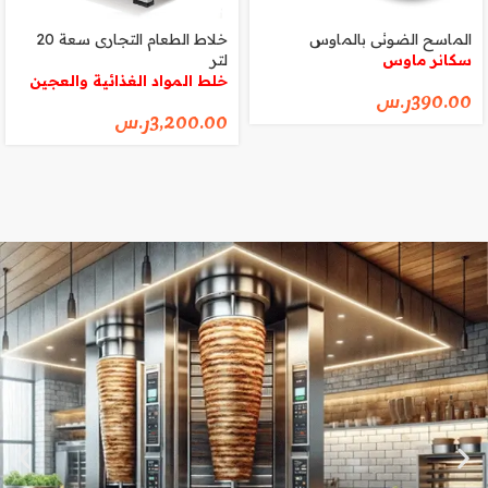
الماسح الضوئى بالماوس
خلاط الطعام التجارى سعة 20
سكانر ماوس
لتر
خلط المواد الغذائية والعجين
390.00
ر.س
3,200.00
ر.س